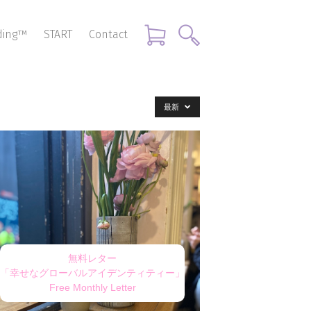
nding™
START
Contact
最新
無料レター
「幸せなグローバルアイデンティティー」
Free Monthly Letter