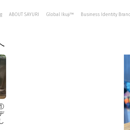
g
ABOUT SAYURI
Global Ikuji™
Business Identity Bra
へ
①
デ
し