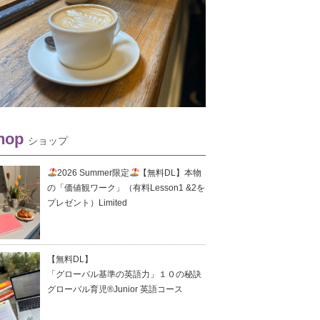
hop
ショップ
2026 Summer限定
【無料DL】本物
の「価値観ワーク」（有料Lesson1 &2を
プレゼント）Limited
【無料DL】
「グローバル基準の英語力」１０の秘訣
グローバル育児®Junior 英語コース