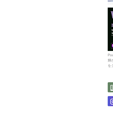
P
輝
を