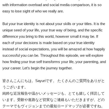
with information overload and social media comparison, it is so
easy to lose sight of who we really are.
But your true identity is not about your skills or your titles. It is the
unique seed of your life, your true way of being, and the specific
difference you bring to this world, however small it may be. If
each of your decisions is made based on your true identity
instead of social expectations, you will be amazed at how happily
successful you can be. Throughout this episode, we will explore
how finding your true self transforms your life, your parenting, and
your career. Let’s begin the journey together.
皆さんこんにちは。Sayuriです。 たくさんのご質問をありがと
うございます。
純粋な近況報告や温かいメッセージも、とても嬉しく拝読して
います。受験や進路など切実なご連絡もいただきますが、どの
テーマでもヴィジョンまでの最短ロードマップが必要ですね。