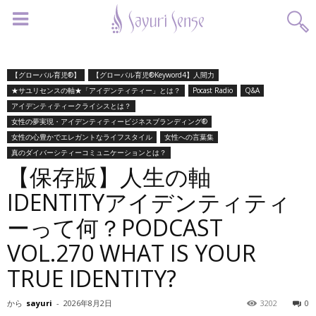
【グローバル育児®】
【グローバル育児®Keyword4】人間力
★サユリセンスの軸★「アイデンティティー」とは？
Pocast Radio
Q&A
アイデンティティークライシスとは？
女性の夢実現・アイデンティティービジネスブランディング®︎
女性の心豊かでエレガントなライフスタイル
女性への言葉集
真のダイバーシティーコミュニケーションとは？
【保存版】人生の軸
IDENTITYアイデンティティ
ーって何？PODCAST
VOL.270 WHAT IS YOUR
TRUE IDENTITY?
から
sayuri
-
2026年8月2日
3202
0