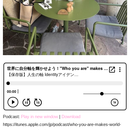
Podcast:
Play in new window
|
Download
https://itunes.apple.com/jp/podcast/who-you-are-makes-world-