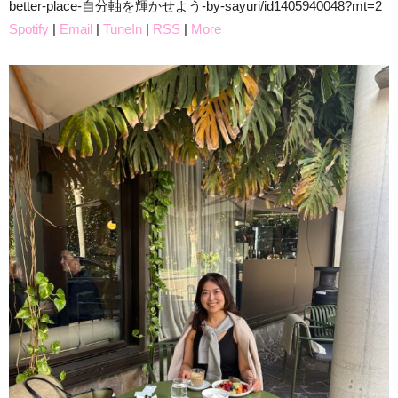
better-place-自分軸を輝かせよう-by-sayuri/id1405940048?mt=2
Spotify
|
Email
|
TuneIn
|
RSS
|
More