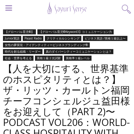
【グローバル育児®】
【グローバル育児®Keyword3】コミュニケーション力
Junior英語
Pocast Radio
クリティカルシンキング
ビジネス英語 /英検１級以上〜
女性の夢実現・アイデンティティービジネスブランディング®︎
時代を創る組織・リーダー
真のダイバーシティーコミュニケーションとは？
社会・世界を考える
英検１級２次試験
英検準１級レベル
【人を大切にする、世界基準
のホスピタリティとは？】
ザ・リッツ・カールトン福岡
チーフコンシェルジュ益田様
をお迎えして（PART 2)〜
PODCAST VOL206：WORLD-
CLASS HOSPITALITY WITH