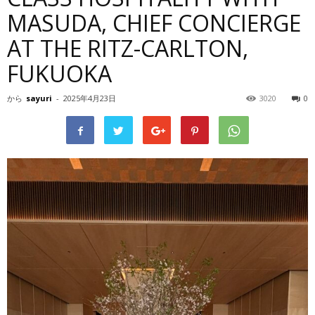
MASUDA, CHIEF CONCIERGE
AT THE RITZ-CARLTON,
FUKUOKA
から
sayuri
-
2025年4月23日
3020
0