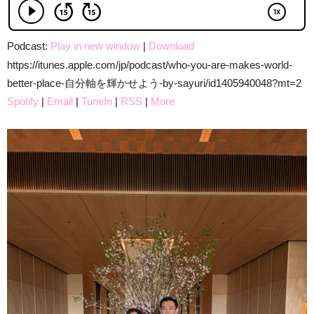
Podcast:
Play in new window
|
Download
https://itunes.apple.com/jp/podcast/who-you-are-makes-world-
better-place-自分軸を輝かせよう-by-sayuri/id1405940048?mt=2
Spotify
|
Email
|
TuneIn
|
RSS
|
More