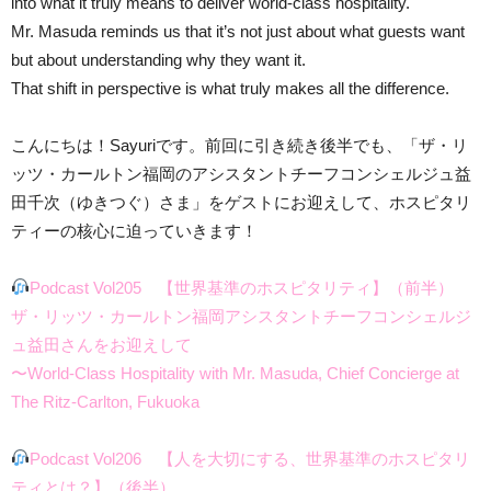
into what it truly means to deliver world-class hospitality.
Mr. Masuda reminds us that it’s not just about what guests want
but about understanding why they want it.
That shift in perspective is what truly makes all the difference.
こんにちは！Sayuriです。前回に引き続き後半でも、「ザ・リ
ッツ・カールトン福岡のアシスタントチーフコンシェルジュ益
田千次（ゆきつぐ）さま」をゲストにお迎えして、ホスピタリ
ティーの核心に迫っていきます！
Podcast Vol205 【世界基準のホスピタリティ】（前半）
ザ・リッツ・カールトン福岡アシスタントチーフコンシェルジ
ュ益田さんをお迎えして
〜World-Class Hospitality with Mr. Masuda, Chief Concierge at
The Ritz-Carlton, Fukuoka
Podcast Vol206 【人を大切にする、世界基準のホスピタリ
ティとは？】（後半）