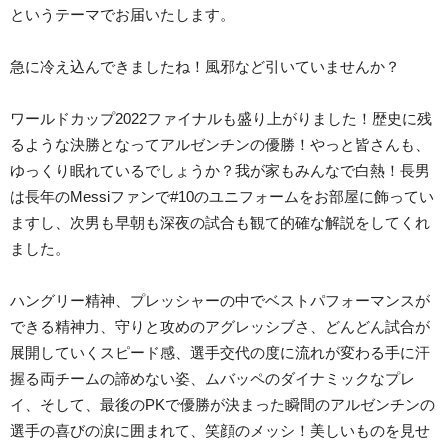
というテーマでお届いたします。
急に冷え込んできましたね！風邪など引いていませんか？
ワールドカップ2022ファイナルも盛り上がりました！歴史に残
るような決勝となってアルゼンチンの優勝！やっと皆さんも、
ゆっくり眠れているでしょうか？我が家もみんなで白熱！長男
は長年のMessiファンで#10のユニフォームをお部屋に飾ってい
ますし、次男も早朝も深夜の試合も観て的確な解説をしてくれ
ました。
ハングリー精神、プレッシャーの中でベストパフォーマンスが
できる精神力、守りと攻めのアグレッシブさ、どんどん試合が
展開していくスピード感、選手交代の度に流れが変わる手に汗
握る両チームの諦めない姿、ムバッペのダイナミックなプレ
イ、そして、最後のPKで優勝が決まった瞬間のアルゼンチンの
選手の喜びの涙に囲まれて、笑顔のメッシ！美しいものを見せ