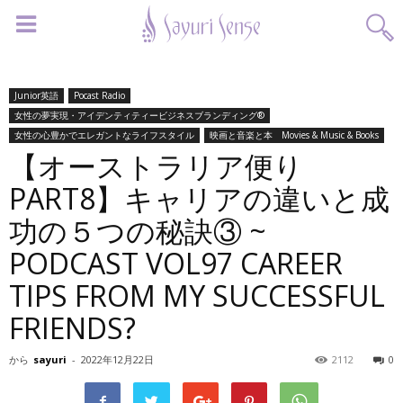
Junior英語
Pocast Radio
女性の夢実現・アイデンティティービジネスブランディング®︎
女性の心豊かでエレガントなライフスタイル
映画と音楽と本 Movies & Music & Books
【オーストラリア便り
PART8】キャリアの違いと成
功の５つの秘訣③ ~
PODCAST VOL97 CAREER
TIPS FROM MY SUCCESSFUL
FRIENDS?
から
sayuri
-
2022年12月22日
2112
0