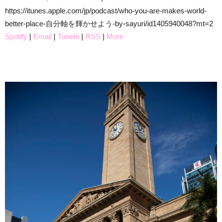
https://itunes.apple.com/jp/podcast/who-you-are-makes-world-
better-place-自分軸を輝かせよう-by-sayuri/id1405940048?mt=2
Spotify
|
Email
|
TuneIn
|
RSS
|
More