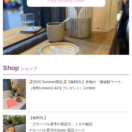
Free Monthly Letter
Shop
ショップ
2026 Summer限定
【無料DL】本物の「価値観ワーク」
（有料Lesson1 &2をプレゼント）Limited
【無料DL】
「グローバル基準の英語力」１０の秘訣
グローバル育児®Junior 英語コース