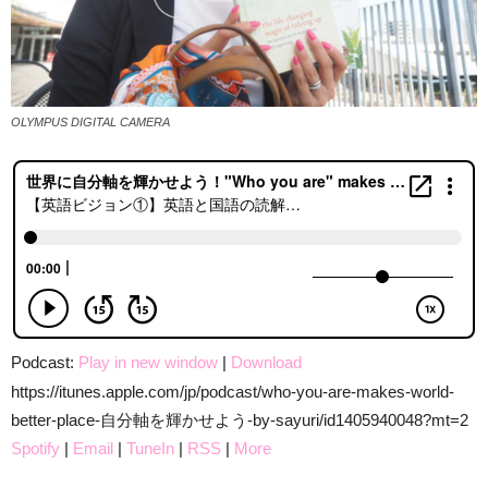
OLYMPUS DIGITAL CAMERA
Podcast:
Play in new window
|
Download
https://itunes.apple.com/jp/podcast/who-you-are-makes-world-
better-place-自分軸を輝かせよう-by-sayuri/id1405940048?mt=2
Spotify
|
Email
|
TuneIn
|
RSS
|
More