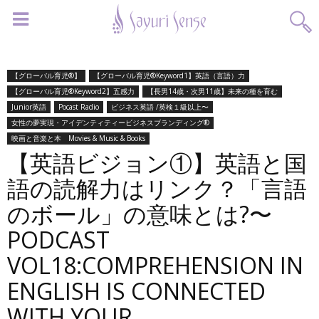
【グローバル育児®】
【グローバル育児®Keyword1】英語（言語）力
【グローバル育児®Keyword2】五感力
【長男14歳・次男11歳】未来の種を育む
Junior英語
Pocast Radio
ビジネス英語 /英検１級以上〜
女性の夢実現・アイデンティティービジネスブランディング®︎
映画と音楽と本 Movies & Music & Books
【英語ビジョン①】英語と国
語の読解力はリンク？「言語
のボール」の意味とは?〜
PODCAST
VOL18:COMPREHENSION IN
ENGLISH IS CONNECTED
WITH YOUR