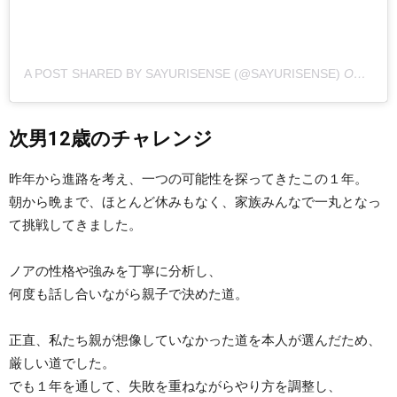
A POST SHARED BY SAYURISENSE (@SAYURISENSE)
ON
APR 
次男12歳のチャレンジ
昨年から進路を考え、一つの可能性を探ってきたこの１年。
朝から晩まで、ほとんど休みもなく、家族みんなで一丸となっ
て挑戦してきました。
ノアの性格や強みを丁寧に分析し、
何度も話し合いながら親子で決めた道。
正直、私たち親が想像していなかった道を本人が選んだため、
厳しい道でした。
でも１年を通して、失敗を重ねながらやり方を調整し、