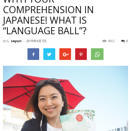
COMPREHENSION IN
JAPANESE! WHAT IS
“LANGUAGE BALL”?
から
sayuri
-
2019年4月7日
4802
0