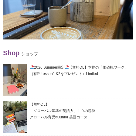
Shop
ショップ
2026 Summer限定
【無料DL】本物の「価値観ワーク」
（有料Lesson1 &2をプレゼント）Limited
【無料DL】
「グローバル基準の英語力」１０の秘訣
グローバル育児®Junior 英語コース