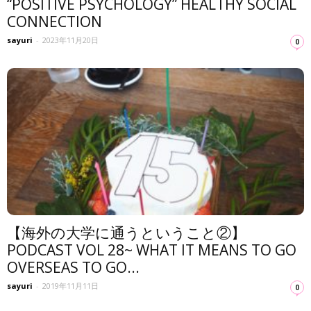
“POSITIVE PSYCHOLOGY” HEALTHY SOCIAL
CONNECTION
sayuri
-
2023年11月20日
0
【海外の大学に通うということ②】
PODCAST VOL 28~ WHAT IT MEANS TO GO
OVERSEAS TO GO...
sayuri
-
2019年11月11日
0