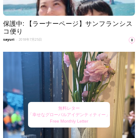
保護中: 【ラーナーページ】サンフランシス
コ便り
sayuri
-
2018年7月25日
0
無料レター
「幸せなグローバルアイデンティティー」
Free Monthly Letter