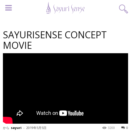
SAYURISENSE CONCEPT
MOVIE
から
sayuri
-
2019年5月5日
3200
0