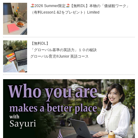
2026 Summer限定
【無料DL】本物の「価値観ワーク」
（有料Lesson1 &2をプレゼント）Limited
【無料DL】
「グローバル基準の英語力」１０の秘訣
グローバル育児®Junior 英語コース