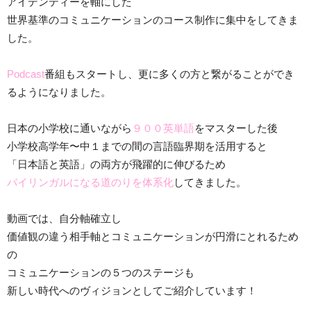
アイデンティーを軸にした
世界基準のコミュニケーションのコース制作に集中をしてきま
した。
Podcast
番組もスタートし、更に多くの方と繋がることができ
るようになりました。
日本の小学校に通いながら
９００英単語
をマスターした後
小学校高学年〜中１までの間の言語臨界期を活用すると
「日本語と英語」の両方が飛躍的に伸びるため
バイリンガルになる道のりを体系化
してきました。
動画では、自分軸確立し
価値観の違う相手軸とコミュニケーションが円滑にとれるため
の
コミュニケーションの５つのステージも
新しい時代へのヴィジョンとしてご紹介しています！