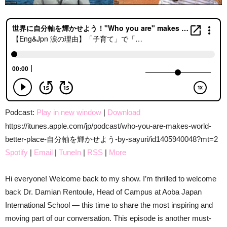
Podcast:
Play in new window
|
Download
https://itunes.apple.com/jp/podcast/who-you-are-makes-world-
better-place-自分軸を輝かせよう-by-sayuri/id1405940048?mt=2
Spotify
|
Email
|
TuneIn
|
RSS
|
More
Hi everyone! Welcome back to my show. I’m thrilled to welcome
back Dr. Damian Rentoule, Head of Campus at Aoba Japan
International School — this time to share the most inspiring and
moving part of our conversation. This episode is another must-