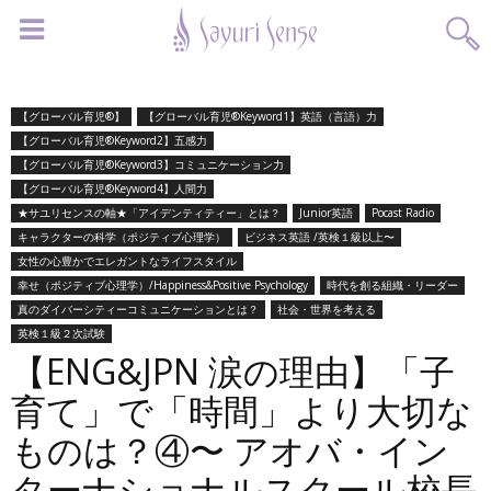
【グローバル育児®】
【グローバル育児®Keyword1】英語（言語）力
【グローバル育児®Keyword2】五感力
【グローバル育児®Keyword3】コミュニケーション力
【グローバル育児®Keyword4】人間力
★サユリセンスの軸★「アイデンティティー」とは？
Junior英語
Pocast Radio
キャラクターの科学（ポジティブ心理学）
ビジネス英語 /英検１級以上〜
女性の心豊かでエレガントなライフスタイル
幸せ（ポジティブ心理学）/Happiness&Positive Psychology
時代を創る組織・リーダー
真のダイバーシティーコミュニケーションとは？
社会・世界を考える
英検１級２次試験
【ENG&JPN 涙の理由】「子
育て」で「時間」より大切な
ものは？④〜 アオバ・イン
ターナショナルスクール校長