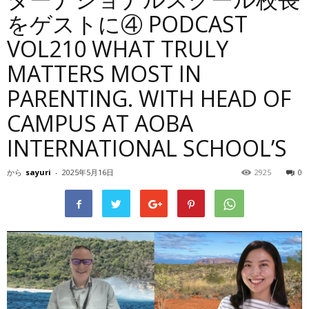
をゲストに④ PODCAST
VOL210 WHAT TRULY
MATTERS MOST IN
PARENTING. WITH HEAD OF
CAMPUS AT AOBA
INTERNATIONAL SCHOOL’S
から
sayuri
-
2025年5月16日
2925
0