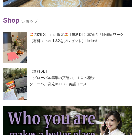
Shop
ショップ
2026 Summer限定
【無料DL】本物の「価値観ワーク」
（有料Lesson1 &2をプレゼント）Limited
【無料DL】
「グローバル基準の英語力」１０の秘訣
グローバル育児®Junior 英語コース