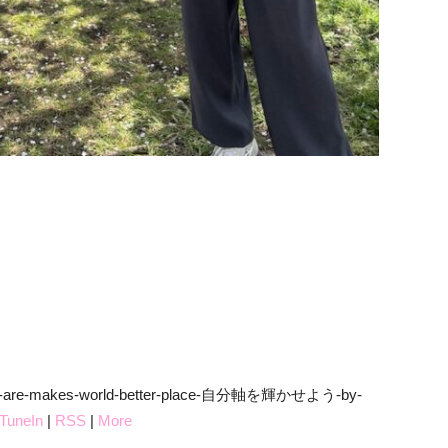
o-you-are-makes-world-better-place-自分軸を輝かせよう-by-
TuneIn
|
RSS
|
More