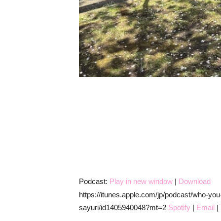
Podcast:
Play in new window
|
Download
https://itunes.apple.com/jp/podcast/wh
sayuri/id1405940048?mt=2
Spotify
|
Email
|