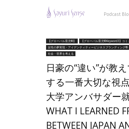
Sayuri
Sense
Podcast Blo
【グローバル育児®】
【グローバル育児®Keyword3】コ
女性の夢実現・アイデンティティービジネスブランディング®︎
社会・世界を考える
日豪の“違い”が教
する一番大切な視
大学アンバサダー就任〜
WHAT I LEARNED F
BETWEEN JAPAN AN