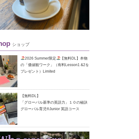
hop
ショップ
2026 Summer限定
【無料DL】本物
の「価値観ワーク」（有料Lesson1 &2を
プレゼント）Limited
【無料DL】
「グローバル基準の英語力」１０の秘訣
グローバル育児®Junior 英語コース