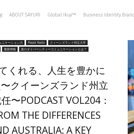
g
ABOUT SAYURI
Global Ikuji™
Business Identity Bra
ミュニケーション力
Pocast Radio
クィーンズランド州立大学
最新情報
真のダイバーシティーコミュニケーションとは？
えてくれる、人生を豊かに
点〜クイーンズランド州立
PODCAST VOL204：
ROM THE DIFFERENCES
D AUSTRALIA: A KEY