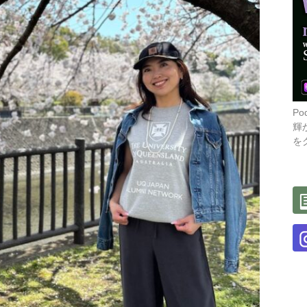
P
輝
を