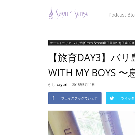
Sayuri
Sense
Podcast Blo
オーストラリア・バリ島(Green School)親子留学〜息子達10歳・
【旅育DAY3】バリ島 F
WITH MY BOY
から
sayuri
-
2015年8月11日
フェイスブックでシェア
ツイッタ