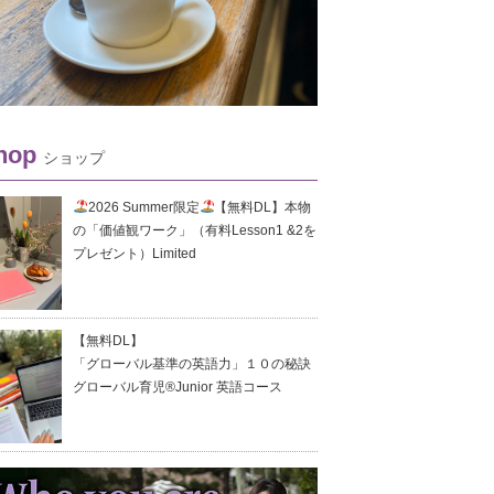
hop
ショップ
2026 Summer限定
【無料DL】本物
の「価値観ワーク」（有料Lesson1 &2を
プレゼント）Limited
【無料DL】
「グローバル基準の英語力」１０の秘訣
グローバル育児®Junior 英語コース