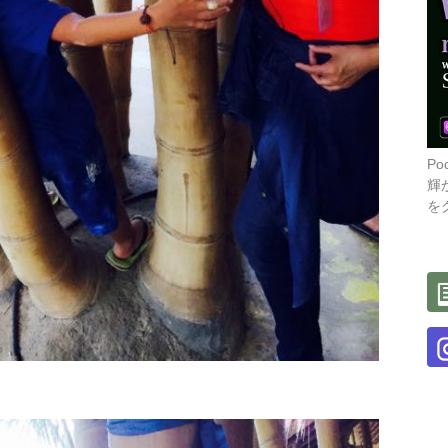
P
輝
を