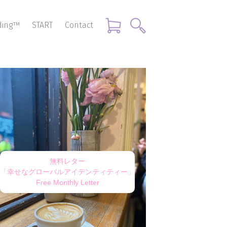
nding™
START
Contact
無料レター
「幸せなグローバルアイデンティティー」
Free Monthly Letter