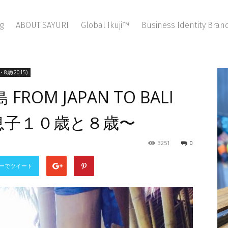
g
ABOUT SAYURI
Global Ikuji™
Business Identity Bra
8歳(2015)
ROM JAPAN TO BALI
S 〜息子１０歳と８歳〜
3251
0
ーでツイート