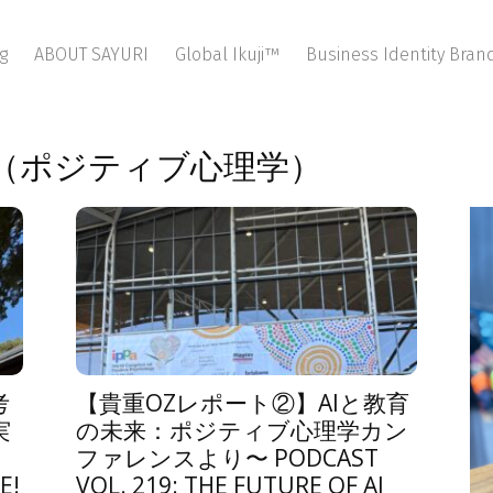
g
ABOUT SAYURI
Global Ikuji™
Business Identity Bra
（ポジティブ心理学）
考
【貴重OZレポート②】AIと教育
実
の未来：ポジティブ心理学カン
ファレンスより〜 PODCAST
E!
VOL. 219: THE FUTURE OF AI