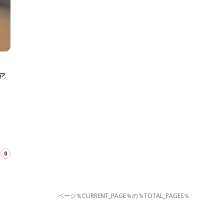
ア
0
ページ％CURRENT_PAGE％の％TOTAL_PAGES％