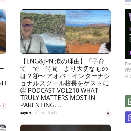
整
【ENG&JPN 涙の理由】「子育
P
ー
て」で「時間」より大切なもの
輝
は？④〜 アオバ・インターナシ
を
SH
ョナルスクール校長をゲストに
④ PODCAST VOL210 WHAT
TRULY MATTERS MOST IN
PARENTING....
0
sayuri
-
2025年5月16日
0