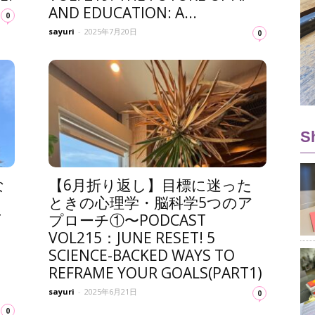
AND EDUCATION: A...
0
sayuri
-
2025年7月20日
0
S
な
【6月折り返し】目標に迷った
ときの心理学・脳科学5つのア
T
プローチ①〜PODCAST
VOL215：JUNE RESET! 5
SCIENCE-BACKED WAYS TO
REFRAME YOUR GOALS(PART1)
sayuri
-
2025年6月21日
0
0