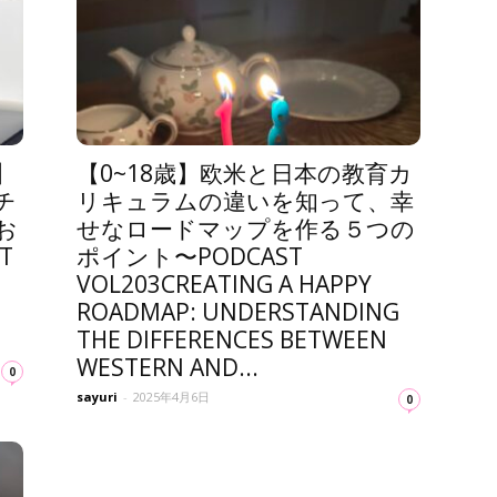
】
【0~18歳】欧米と日本の教育カ
チ
リキュラムの違いを知って、幸
お
せなロードマップを作る５つの
T
ポイント〜PODCAST
VOL203CREATING A HAPPY
ROADMAP: UNDERSTANDING
THE DIFFERENCES BETWEEN
WESTERN AND...
0
sayuri
-
2025年4月6日
0