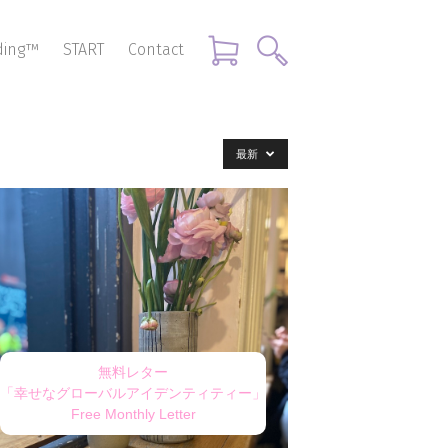
nding™
START
Contact
最新
無料レター
「幸せなグローバルアイデンティティー」
Free Monthly Letter