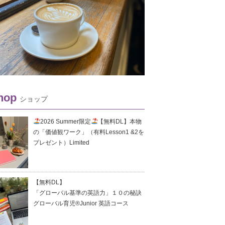
hop
ショップ
2026 Summer限定
【無料DL】本物
の「価値観ワーク」（有料Lesson1 &2を
プレゼント）Limited
【無料DL】
「グローバル基準の英語力」１０の秘訣
グローバル育児®Junior 英語コース