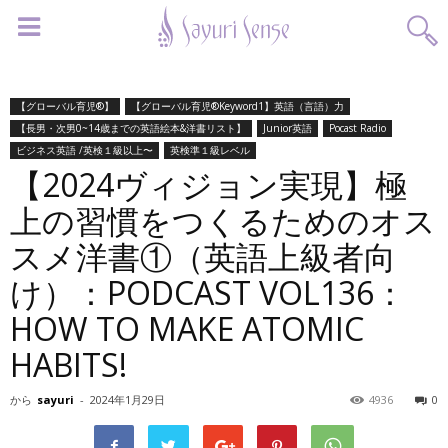
【グローバル育児®】
【グローバル育児®Keyword1】英語（言語）力
【長男・次男0~14歳までの英語絵本&洋書リスト】
Junior英語
Pocast Radio
ビジネス英語 /英検１級以上〜
英検準１級レベル
【2024ヴィジョン実現】極
上の習慣をつくるためのオス
スメ洋書①（英語上級者向
け）：PODCAST VOL136：
HOW TO MAKE ATOMIC
HABITS!
から
sayuri
-
2024年1月29日
4936
0