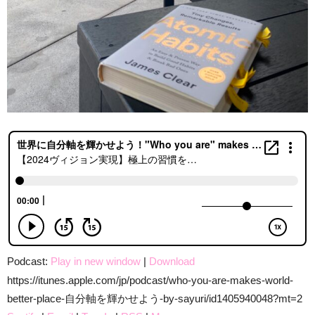
Podcast:
Play in new window
|
Download
https://itunes.apple.com/jp/podcast/who-you-are-makes-world-
better-place-自分軸を輝かせよう-by-sayuri/id1405940048?mt=2