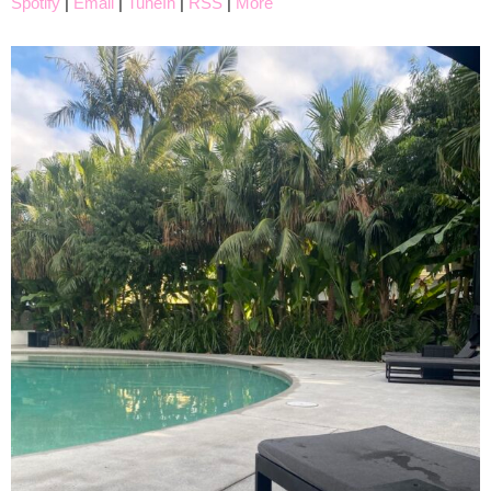
Spotify
|
Email
|
TuneIn
|
RSS
|
More