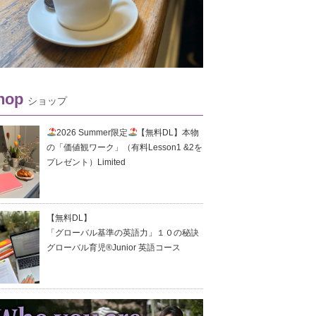
hop
ショップ
2026 Summer限定
【無料DL】本物
の「価値観ワーク」（有料Lesson1 &2を
プレゼント）Limited
【無料DL】
「グローバル基準の英語力」１０の秘訣
グローバル育児®Junior 英語コース