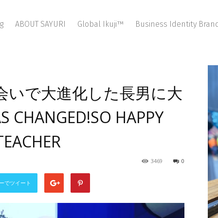
g
ABOUT SAYURI
Global Ikuji™
Business Identity Bra
出会いで大進化した長男に大
 CHANGED!SO HAPPY
TEACHER
3469
0
ーでツイート