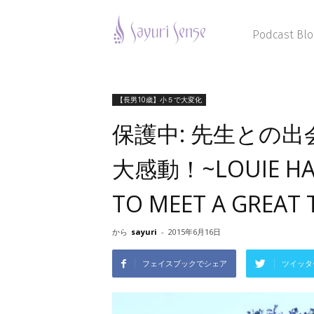
Sayuri
Sense
Podcast Blo
【長男10歳】小５で大変化
保護中: 先生との
大感動！~LOUIE HAS
TO MEET A GREAT 
から
sayuri
-
2015年6月16日
フェイスブックでシェア
ツイッタ