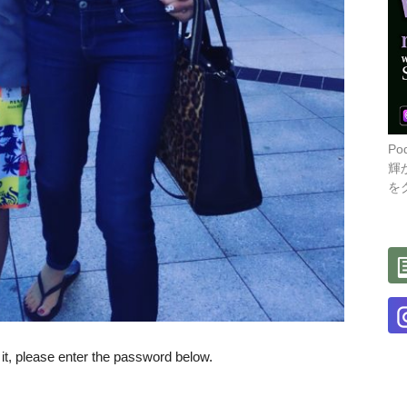
P
輝
を
it, please enter the password below.