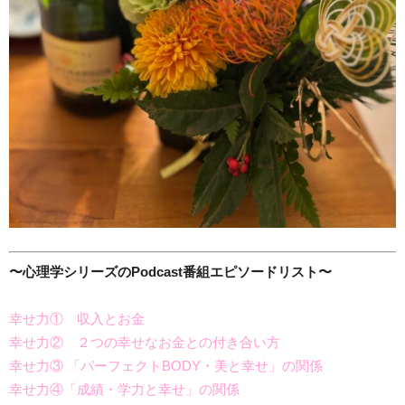
〜心理学シリーズのPodcast番組エピソードリスト〜
幸せ力① 収入とお金
幸せ力② ２つの幸せなお金との付き合い方
幸せ力③ 「パーフェクトBODY・美と幸せ」の関係
幸せ力④「成績・学力と幸せ」の関係