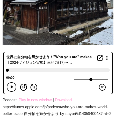
Podcast:
Play in new window
|
Download
https://itunes.apple.com/jp/podcast/who-you-are-makes-world-
better-place-自分軸を輝かせよう-by-sayuri/id1405940048?mt=2