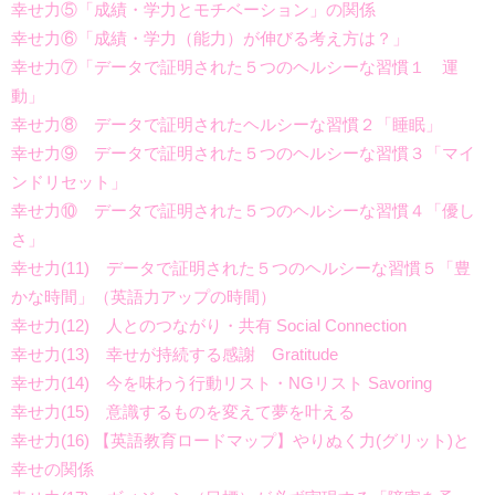
幸せ力⑤「成績・学力とモチベーション」の関係
幸せ力⑥「成績・学力（能力）が伸びる考え方は？」
幸せ力⑦「データで証明された５つのヘルシーな習慣１ 運
動」
幸せ力⑧ データで証明されたヘルシーな習慣２「睡眠」
幸せ力⑨ データで証明された５つのヘルシーな習慣３「マイ
ンドリセット」
幸せ力⑩ データで証明された５つのヘルシーな習慣４「優し
さ」
幸せ力(11) データで証明された５つのヘルシーな習慣５「豊
かな時間」（英語力アップの時間）
幸せ力(12) 人とのつながり・共有 Social Connection
幸せ力(13) 幸せが持続する感謝 Gratitude
幸せ力(14) 今を味わう行動リスト・NGリスト Savoring
幸せ力(15) 意識するものを変えて夢を叶える
幸せ力(16) 【英語教育ロードマップ】やりぬく力(グリット)と
幸せの関係