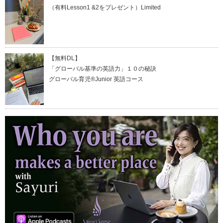
（有料Lesson1 &2をプレゼント）Limited
【無料DL】
「グローバル基準の英語力」１０の秘訣
グローバル育児®Junior 英語コース