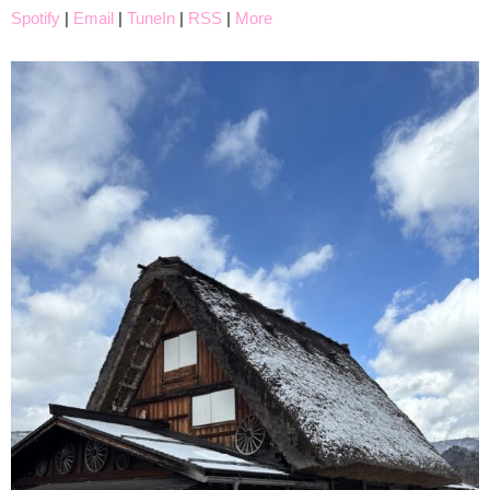
Spotify
|
Email
|
TuneIn
|
RSS
|
More