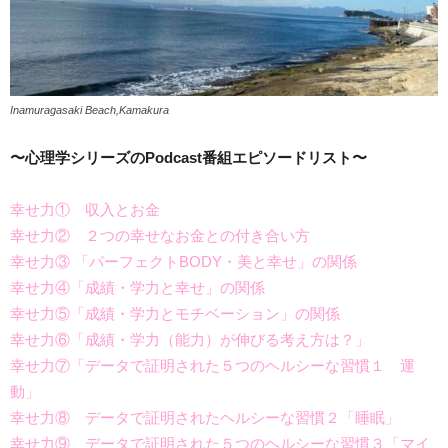
Inamuragasaki Beach,Kamakura
〜心理学シリーズのPodcast番組エピソードリスト〜
幸せ力① 収入とお金
幸せ力② ２つの幸せなお金との付き合い方
幸せ力③ 「パーフェクトBODY・美と幸せ」の関係
幸せ力④「成績・学力と幸せ」の関係
幸せ力⑤「成績・学力とモチベーション」の関係
幸せ力⑥「成績・学力（能力）が伸びる考え方は？」
幸せ力⑦「データで証明された５つのヘルシーな習慣１ 運
動」
幸せ力⑧ データで証明されたヘルシーな習慣２「睡眠」
幸せ力⑨ データで証明された５つのヘルシーな習慣３「マイ