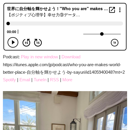
Podcast:
Play in new window
|
Download
https://itunes.apple.com/jp/podcast/who-you-are-makes-world-
better-place-自分軸を輝かせよう-by-sayuri/id1405940048?mt=2
Spotify
|
Email
|
TuneIn
|
RSS
|
More